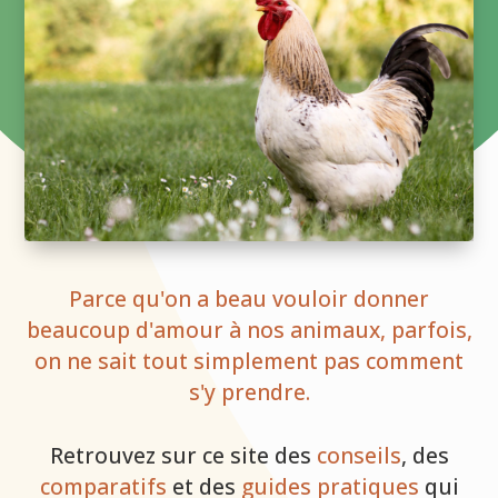
Parce qu'on a beau vouloir donner
beaucoup d'amour à nos animaux, parfois,
on ne sait tout simplement pas comment
s'y prendre.
Retrouvez sur ce site des
conseils
, des
comparatifs
et des
guides pratiques
qui