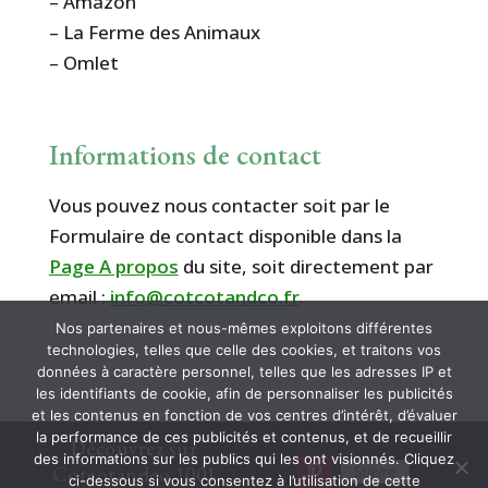
– Amazon
– La Ferme des Animaux
– Omlet
Informations de contact
Vous pouvez nous contacter soit par le
Formulaire de contact disponible dans la
Page A propos
du site, soit directement par
email :
info@cotcotandco.fr
.
Nos partenaires et nous-mêmes exploitons différentes
technologies, telles que celle des cookies, et traitons vos
données à caractère personnel, telles que les adresses IP et
les identifiants de cookie, afin de personnaliser les publicités
et les contenus en fonction de vos centres d’intérêt, d’évaluer
la performance de ces publicités et contenus, et de recueillir
Découvrez sur
des informations sur les publics qui les ont visionnés. Cliquez
Suivre
Cotcotandco 1001
ci-dessous si vous consentez à l’utilisation de cette